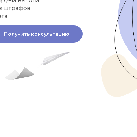
ируем налоги
ез штрафов
ета
Получить консультацию